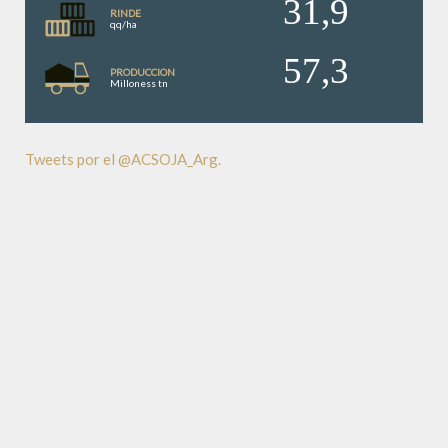
31,9
RINDE
qq/ha
57,3
PRODUCCION
Milloness tn
Tweets por el @ACSOJA_Arg.