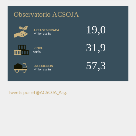
Observatorio ACSOJA
19,0
AREA SEMBRADA
Milloness ha
31,9
RINDE
qq/ha
57,3
PRODUCCION
Milloness tn
Tweets por el @ACSOJA_Arg.