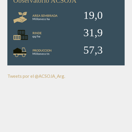
Observatorio ACSOJA
19,0
AREA SEMBRADA
Milloness ha
31,9
RINDE
qq/ha
57,3
PRODUCCION
Milloness tn
Tweets por el @ACSOJA_Arg.