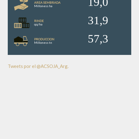
19,0
AREA SEMBRADA
Milloness ha
31,9
RINDE
qq/ha
57,3
PRODUCCION
Milloness tn
Tweets por el @ACSOJA_Arg.