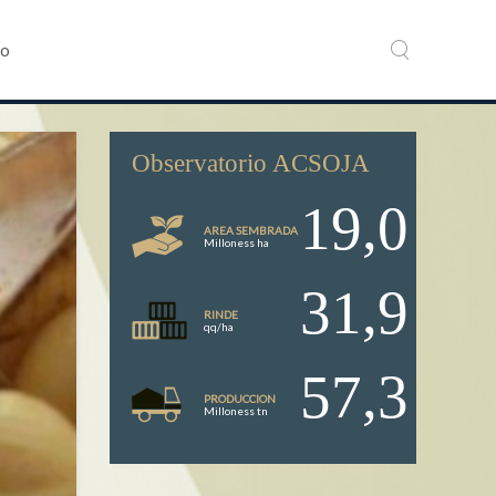
to
Observatorio ACSOJA
19,0
AREA SEMBRADA
Milloness ha
31,9
RINDE
qq/ha
57,3
PRODUCCION
Milloness tn