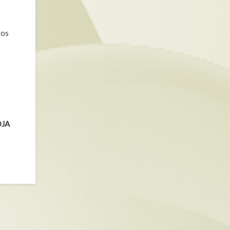
los
OJA