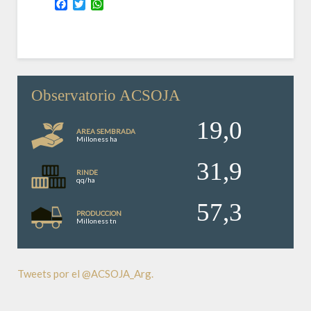
Facebook
Twitter
WhatsApp
Observatorio ACSOJA
19,0
AREA SEMBRADA
Milloness ha
31,9
RINDE
qq/ha
57,3
PRODUCCION
Milloness tn
Tweets por el @ACSOJA_Arg.