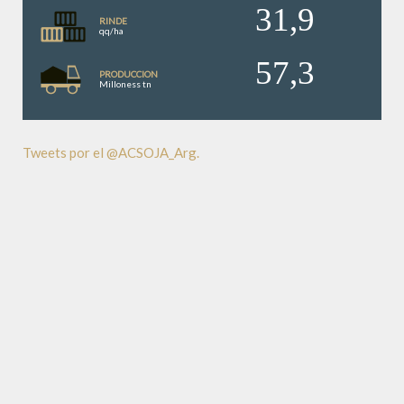
31,9
RINDE
qq/ha
57,3
PRODUCCION
Milloness tn
Tweets por el @ACSOJA_Arg.