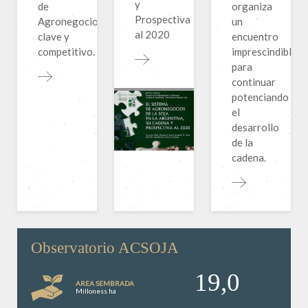
y
de
organiza
Prospectiva
Agronegocios
un
al 2020
clave y
encuentro
competitivo.
imprescindible
para
continuar
potenciando
el
desarrollo
de la
cadena.
Observatorio ACSOJA
19,0
AREA SEMBRADA
Milloness ha