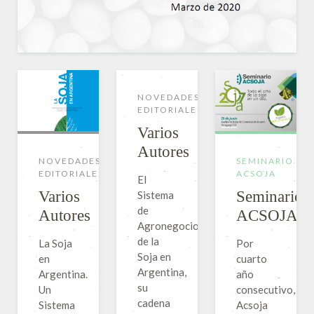
NOVEDADES
EDITORIALES
Varios
Autores
NOVEDADES
SEMINARIO
EDITORIALES
ACSOJA
El
Varios
Seminario
Sistema
de
Autores
ACSOJA
Agronegocios
de la
La Soja
Por
Soja en
en
cuarto
Argentina,
Argentina.
año
su
Un
consecutivo,
cadena
Sistema
Acsoja