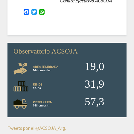
Comité Ejecutivo ACSOJA
Facebook
Twitter
WhatsApp
Observatorio ACSOJA
19,0
AREA SEMBRADA
Milloness ha
31,9
RINDE
qq/ha
57,3
PRODUCCION
Milloness tn
Tweets por el @ACSOJA_Arg.